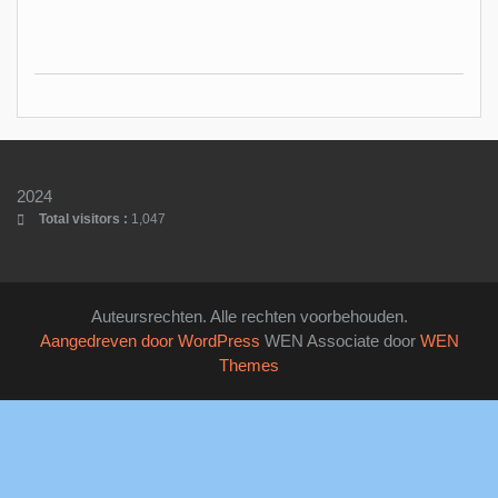
2024
Total visitors :
1,047
Auteursrechten. Alle rechten voorbehouden.
Aangedreven door WordPress
WEN Associate door
WEN
Themes